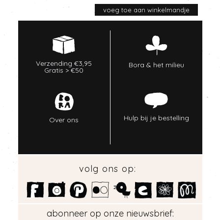
Verzending €3,95
Bora & het milieu
Gratis > €50
Hulp bij je bestelling
Over ons
volg ons op:
abonneer op onze nieuwsbrief: