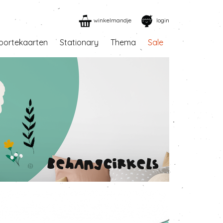
winkelmandje
login
oortekaarten
Stationary
Thema
Sale
Behangcirkels