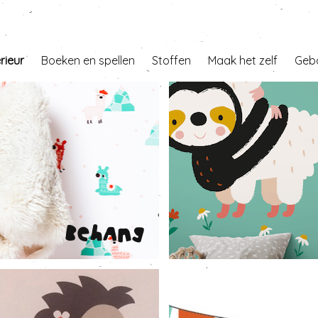
erieur
Boeken en spellen
Stoffen
Maak het zelf
Geb
Behang