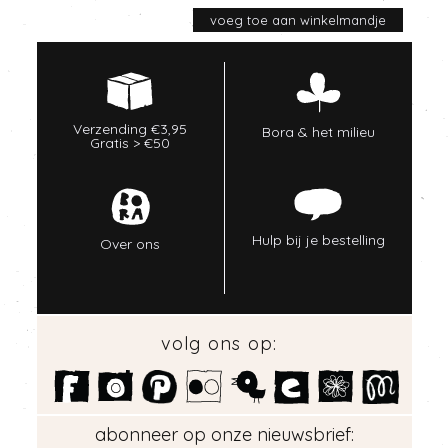
Verzending €3,95
Bora & het milieu
Gratis > €50
Hulp bij je bestelling
Over ons
volg ons op:
abonneer op onze nieuwsbrief: