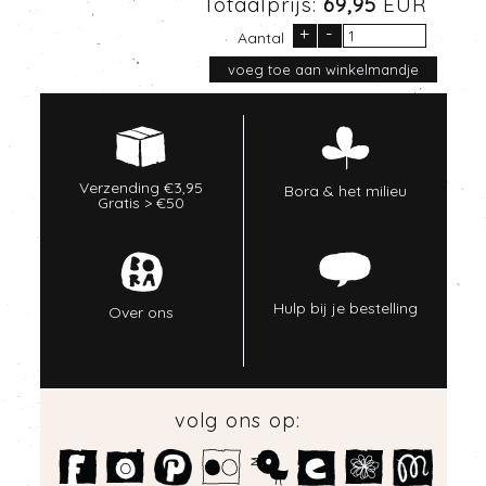
Totaalprijs:
69,95
EUR
+
-
Aantal
Verzending €3,95
Bora & het milieu
Gratis > €50
Hulp bij je bestelling
Over ons
volg ons op: