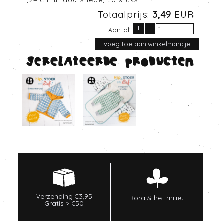
1,24 cm in doorsnede, 30 stuks.
Totaalprijs:
3,49
EUR
+
-
Aantal
Gerelateerde producten
Verzending €3,95
Bora & het milieu
Gratis > €50