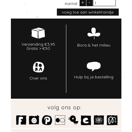
+
-
Aantal
Verzending €3,95
Bora & het milieu
Gratis > €50
Hulp bij je bestelling
Over ons
volg ons op: