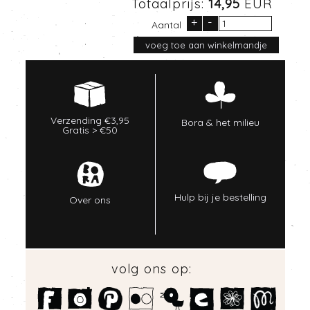
Totaalprijs:
14,95
EUR
+
-
Aantal
Verzending €3,95
Bora & het milieu
Gratis > €50
Hulp bij je bestelling
Over ons
volg ons op: