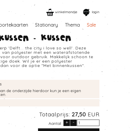
winkelmandje
login
oortekaarten
Stationary
Thema
Sale
nkussen - Kussen
 'Delft... the city i love so well'. Deze
t van polyester met een waterafstotende
 voor outdoor gebruik. Makkelijk schoon te
ge doek. Wil je er een polyester
s dan voor de optie "Met binnenkussen".
s
aan de onderzijde hierdoor kun je een eigen
ken.
Totaalprijs:
27,50
EUR
+
-
Aantal