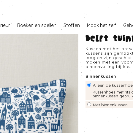
erieur
Boeken en spellen
Stoffen
Maak het zelf
Geb
Delft tui
Kussen met het ontwerp
kussens zijn gemaak
laag en zijn geschikt
maken met een vochti
binnenvulling bij kie
Binnenkussen
Alleen de kussenhoe
Kussenhoes met rits 
binnenkussen gebrui
Met binnenkussen