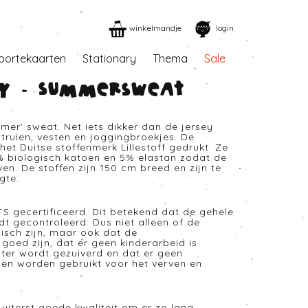
winkelmandje
login
oortekaarten
Stationary
Thema
Sale
shy - Summersweat
mer' sweat. Net iets dikker dan de jersey
r truien, vesten en joggingbroekjes. De
et Duitse stoffenmerk Lillestoff gedrukt. Ze
% biologisch katoen en 5% elastan zodat de
ven. De stoffen zijn 150 cm breed en zijn te
gte.
TS gecertificeerd. Dit betekend dat de gehele
t gecontroleerd. Dus niet alleen of de
isch zijn, maar ook dat de
oed zijn, dat er geen kinderarbeid is
ater wordt gezuiverd en dat er geen
iën worden gebruikt voor het verven en
 uiterst goede kwaliteit om er zo lang