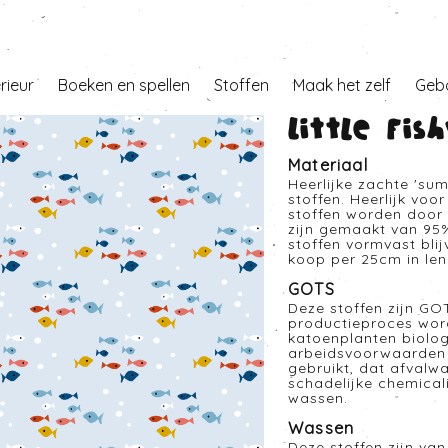
erieur
Boeken en spellen
Stoffen
Maak het zelf
Geb
Little Fi
Materiaal
Heerlijke zachte 'sum
stoffen. Heerlijk voo
stoffen worden door h
zijn gemaakt van 95
stoffen vormvast blij
koop per 25cm in len
GOTS
Deze stoffen zijn GO
productieproces word
katoenplanten biolog
arbeidsvoorwaarden g
gebruikt, dat afvalw
schadelijke chemical
wassen.
Wassen
Deze stoffen zijn van