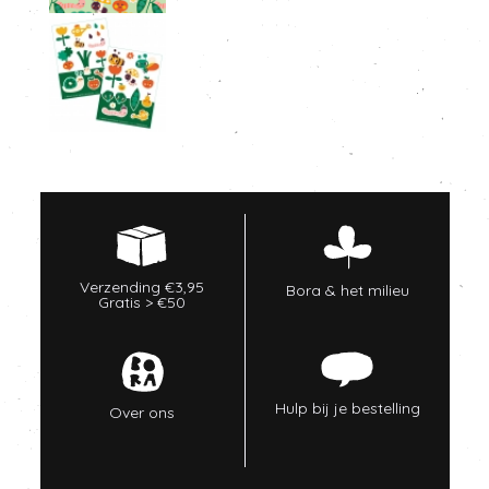
Verzending €3,95
Bora & het milieu
Gratis > €50
Hulp bij je bestelling
Over ons