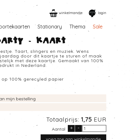
winkelmandje
login
oortekaarten
Stationary
Thema
Sale
arty - Kaart
estje. Taart, slingers en muziek. Wens
jaardag door dit kaartje te sturen of maak
estelijk met deze kaartje. Gemaakt van 100%
edrukt in Nederland.
d op 100% gerecyled papier
an mijn bestelling
Totaalprijs:
1,75
EUR
+
-
Aantal