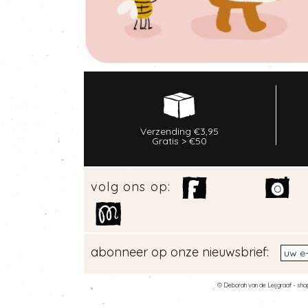
Verzending €3,95
Gratis > €50
volg ons op:
abonneer op onze nieuwsbrief:
© Deborah van de Leijgraaf -
sho