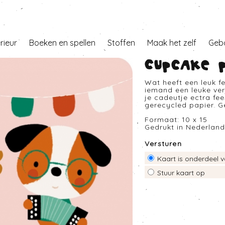
erieur
Boeken en spellen
Stoffen
Maak het zelf
Geb
Cupcake p
Wat heeft een leuk fe
iemand een leuke ver
je cadeutje ectra fe
gerecycled papier. G
Formaat: 10 x 15
Gedrukt in Nederlan
Versturen
Kaart is onderdeel v
Stuur kaart op