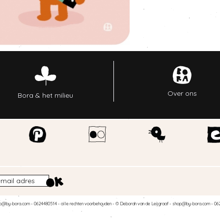
Over ons
Bora & het milieu
p@by-bora.com
- 0624480514 - alle rechten voorbehouden - © Deborah van de Leijgraaf -
shop@by-bora.com
- 06