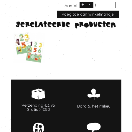
+
-
Aantal
Gerelateerde producten
Verzending €3,95
Bora & het milieu
Gratis > €50