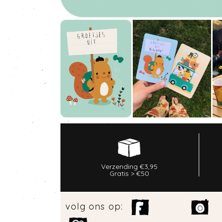
Verzending €3,95
Gratis > €50
volg ons op: