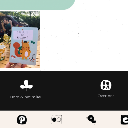
Over ons
Bora & het milieu