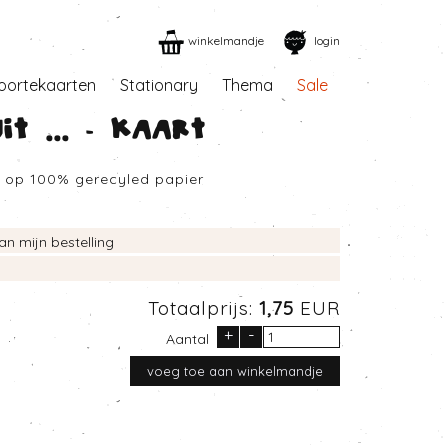
winkelmandje
login
oortekaarten
Stationary
Thema
Sale
it ... - Kaart
d op 100% gerecyled papier
an mijn bestelling
Totaalprijs:
1,75
EUR
+
-
Aantal