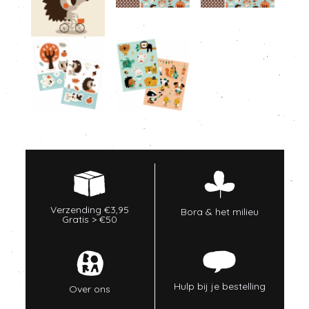
Verzending €3,95
Bora & het milieu
Gratis > €50
Hulp bij je bestelling
Over ons