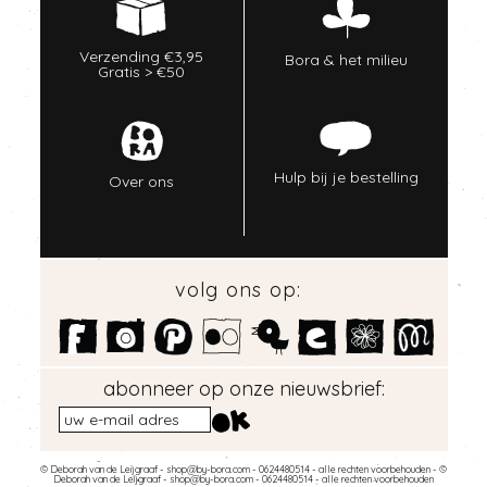
Verzending €3,95
Bora & het milieu
Gratis > €50
Hulp bij je bestelling
Over ons
volg ons op:
abonneer op onze nieuwsbrief:
© Deborah van de Leijgraaf -
shop@by-bora.com
- 0624480514 - alle rechten voorbehouden - ©
Deborah van de Leijgraaf -
shop@by-bora.com
- 0624480514 - alle rechten voorbehouden