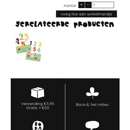
+
-
Aantal
Gerelateerde producten
Verzending €3,95
Bora & het milieu
Gratis > €50