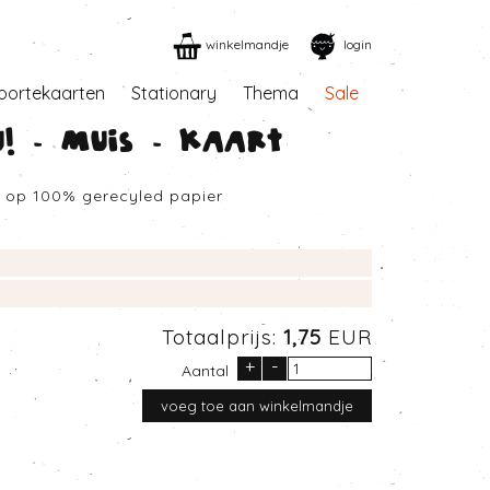
winkelmandje
login
oortekaarten
Stationary
Thema
Sale
! - Muis - Kaart
d op 100% gerecyled papier
Totaalprijs:
1,75
EUR
+
-
Aantal