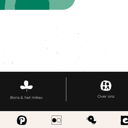
Over ons
Bora & het milieu