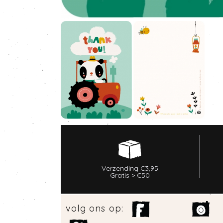
Verzending €3,95
Gratis > €50
volg ons op: