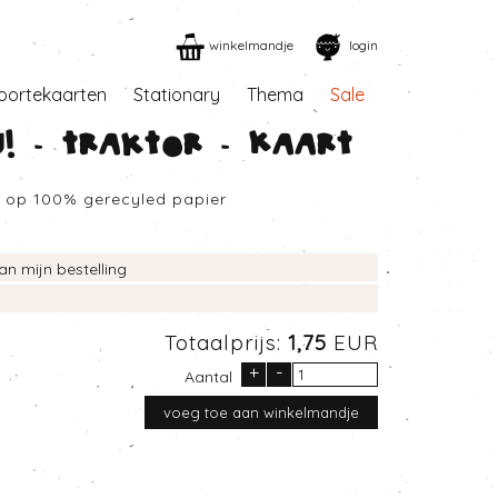
winkelmandje
login
oortekaarten
Stationary
Thema
Sale
! - Traktor - Kaart
d op 100% gerecyled papier
an mijn bestelling
Totaalprijs:
1,75
EUR
+
-
Aantal