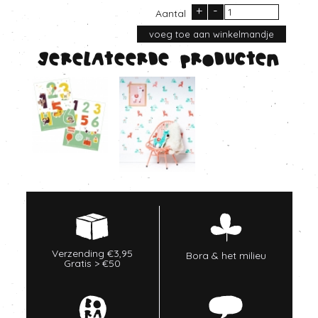
+
-
Aantal
Gerelateerde producten
Verzending €3,95
Bora & het milieu
Gratis > €50