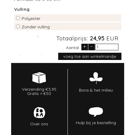
Vulling
Polyester
Zonder vulling
Totaalprijs:
24,95
EUR
+
-
Aantal
Verzending €3,95
Bora & het milieu
Gratis > €50
Hulp bij je bestelling
Over ons