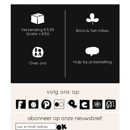
Verzending €3,95
Bora & het milieu
Gratis > €50
Hulp bij je bestelling
Over ons
volg ons op:
abonneer op onze nieuwsbrief: