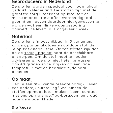
Geproduceerd in Nederland
De stoffen worden speciaal voor jouw lokaal
gedrukt in Nederland. De stoffen zijn met de
grootste zorg uitgezocht op kwaliteit en
milieu impact. De stoffen worden digitaal
geprint en hoeven daardoor niet gewassen te
worden wat een flinke waterbesparing
oplevert. De levertijd is ongeveer 1 week.
Materiaal
De stoffen zijn beschikbaar in 3 varianten,
katoen, panamakatoen en outdoor stof. Ben
je op zoek naar Jersey/tricot stoffen kijk dan
op de
'
jersey pagina
'
naar de beschikbare
ontwerpen. Om de stof mooi te houden
adviseren wij de stof niet heter te wassen
dan 40 graden en te strijken op een lage
tempratuur met de bedrukte zijde naar
beneden.
Op maat
Heb je een afwijkende breedte nodig? Liever
een andere kleurstelling? We kunnen de
stoffen op maat laten maken. Neem contact
met ons op via
shop@by-bora.com
en vraag
naar de mogelijkheden.
Stofkeuze