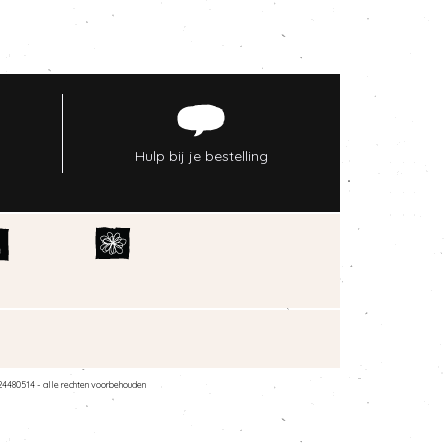
Hulp bij je bestelling
24480514 - alle rechten voorbehouden