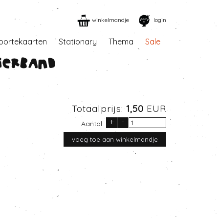
winkelmandje
login
oortekaarten
Stationary
Thema
Sale
ierband
Totaalprijs:
1,50
EUR
+
-
Aantal