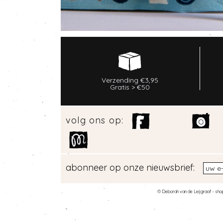
Verzending €3,95
Gratis > €50
volg ons op:
abonneer op onze nieuwsbrief:
© Deborah van de Leijgraaf -
sho