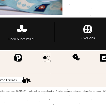
Over ons
Bora & het milieu
p@by-bora.com
- 0624480514 - alle rechten voorbehouden - © Deborah van de Leijgraaf -
shop@by-bora.com
- 06