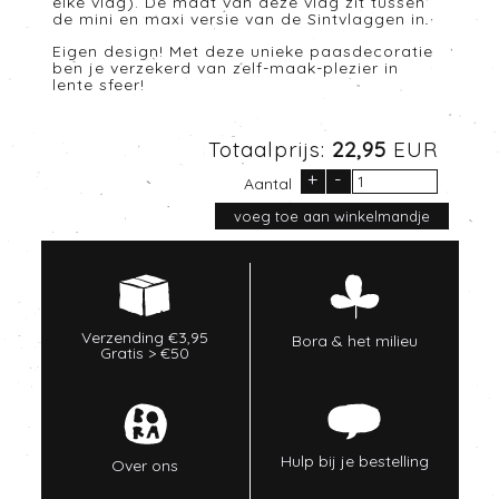
elke vlag). De maat van deze vlag zit tussen
de mini en maxi versie van de Sintvlaggen in.
Eigen design! Met deze unieke paasdecoratie
ben je verzekerd van zelf-maak-plezier in
lente sfeer!
Totaalprijs:
22,95
EUR
+
-
Aantal
Verzending €3,95
Bora & het milieu
Gratis > €50
Hulp bij je bestelling
Over ons