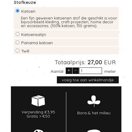
Stofkeuze
Katoen
Een fijn geweven katoenen stof die geschikt is voor
bijvoorbeeld kleding, craft projecten, home decor
en accessoires. (100% katoen, 130 grams)
Katoensatijn
Panama katoen
Twill
Totaalprijs:
27,00
EUR
+
-
Aantal
meter
Verzending €3,95
Bora & het milieu
Gratis > €50