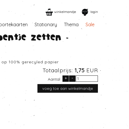
winkelmandje
login
oortekaarten
Stationary
Thema
Sale
oentje zetten -
d op 100% gerecyled papier
Totaalprijs:
1,75
EUR
+
-
Aantal