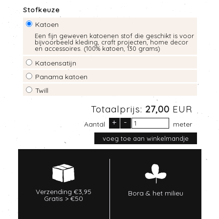
Stofkeuze
Katoen
Een fijn geweven katoenen stof die geschikt is voor
bijvoorbeeld kleding, craft projecten, home decor
en accessoires. (100% katoen, 130 grams)
Katoensatijn
Panama katoen
Twill
Totaalprijs:
27,00
EUR
+
-
Aantal
meter
Verzending €3,95
Bora & het milieu
Gratis > €50