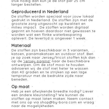
stuk nodig dan kun je de stof per 25 cm
langer bestellen.
Geproduceerd in Nederland
De stoffen worden speciaal voor jouw lokaal
gedrukt in Nederland. De stoffen zijn met de
grootste zorg uitgezocht op kwaliteit en
milieu impact. De stoffen worden digitaal
geprint en hoeven daardoor niet gewassen te
worden wat een flinke waterbesparing
oplevert. De levertijd is ongeveer 1 week.
Materiaal
De stoffen zijn beschikbaar in 3 varianten,
katoen, panamakatoen en outdoor stof. Ben
je op zoek naar Jersey/tricot stoffen kijk dan
op de
'
jersey pagina
'
naar de beschikbare
ontwerpen. Om de stof mooi te houden
adviseren wij de stof niet heter te wassen
dan 40 graden en te strijken op een lage
tempratuur met de bedrukte zijde naar
beneden.
Op maat
Heb je een afwijkende breedte nodig? Liever
een andere kleurstelling? We kunnen de
stoffen op maat laten maken. Neem contact
met ons op via
shop@by-bora.com
en vraag
naar de mogelijkheden.