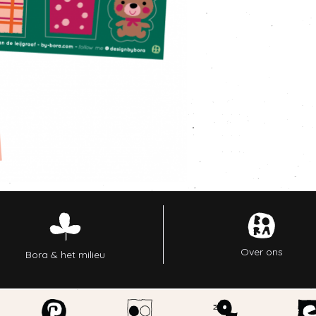
Over ons
Bora & het milieu