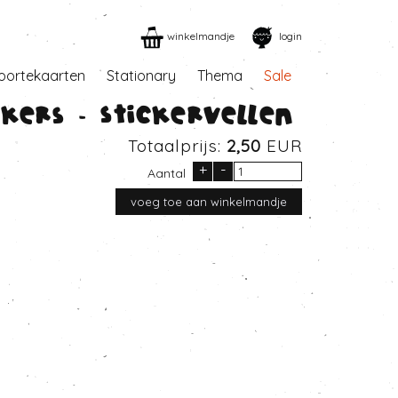
winkelmandje
login
oortekaarten
Stationary
Thema
Sale
ckers - Stickervellen
Totaalprijs:
2,50
EUR
+
-
Aantal