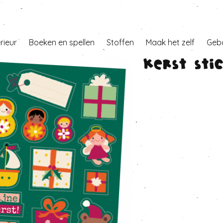
erieur
Boeken en spellen
Stoffen
Maak het zelf
Geb
Kerst sti