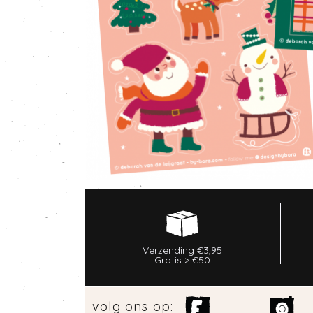
Verzending €3,95
Gratis > €50
volg ons op: