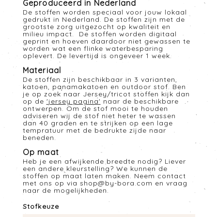
Geproduceerd in Nederland
De stoffen worden speciaal voor jouw lokaal
gedrukt in Nederland. De stoffen zijn met de
grootste zorg uitgezocht op kwaliteit en
milieu impact. De stoffen worden digitaal
geprint en hoeven daardoor niet gewassen te
worden wat een flinke waterbesparing
oplevert. De levertijd is ongeveer 1 week.
Materiaal
De stoffen zijn beschikbaar in 3 varianten,
katoen, panamakatoen en outdoor stof. Ben
je op zoek naar Jersey/tricot stoffen kijk dan
op de
'
jersey pagina
'
naar de beschikbare
ontwerpen. Om de stof mooi te houden
adviseren wij de stof niet heter te wassen
dan 40 graden en te strijken op een lage
tempratuur met de bedrukte zijde naar
beneden.
Op maat
Heb je een afwijkende breedte nodig? Liever
een andere kleurstelling? We kunnen de
stoffen op maat laten maken. Neem contact
met ons op via
shop@by-bora.com
en vraag
naar de mogelijkheden.
Stofkeuze