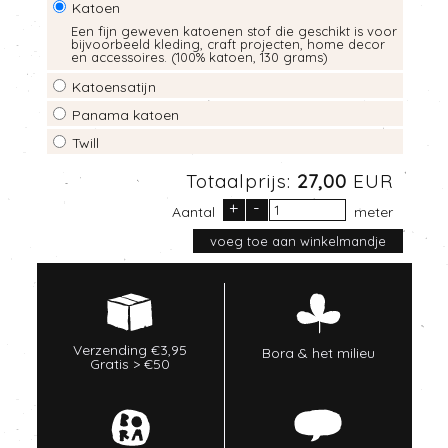
Katoen
Een fijn geweven katoenen stof die geschikt is voor
bijvoorbeeld kleding, craft projecten, home decor
en accessoires. (100% katoen, 130 grams)
Katoensatijn
Panama katoen
Twill
Totaalprijs:
27,00
EUR
+
-
Aantal
meter
Verzending €3,95
Bora & het milieu
Gratis > €50