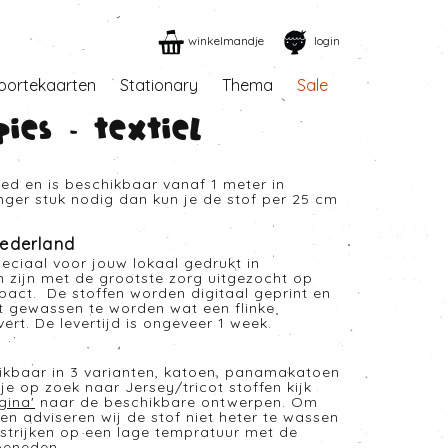
winkelmandje
login
oortekaarten
Stationary
Thema
Sale
ies - Textiel
eed en is beschikbaar vanaf 1 meter in
anger stuk nodig dan kun je de stof per 25 cm
ederland
eciaal voor jouw lokaal gedrukt in
n zijn met de grootste zorg uitgezocht op
mpact. De stoffen worden digitaal geprint en
t gewassen te worden wat een flinke
rt. De levertijd is ongeveer 1 week.
hikbaar in 3 varianten, katoen, panamakatoen
je op zoek naar Jersey/tricot stoffen kijk
gina
'
naar de beschikbare ontwerpen. Om
en adviseren wij de stof niet heter te wassen
strijken op een lage tempratuur met de
beneden.