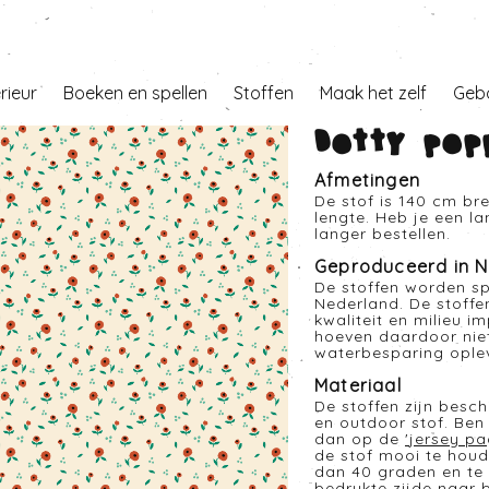
erieur
Boeken en spellen
Stoffen
Maak het zelf
Geb
Dotty popp
Afmetingen
De stof is 140 cm br
lengte. Heb je een l
langer bestellen.
Geproduceerd in N
De stoffen worden sp
Nederland. De stoffe
kwaliteit en milieu i
hoeven daardoor nie
waterbesparing opleve
Materiaal
De stoffen zijn besc
en outdoor stof. Ben 
dan op de
'
jersey pa
de stof mooi te houd
dan 40 graden en te 
bedrukte zijde naar 