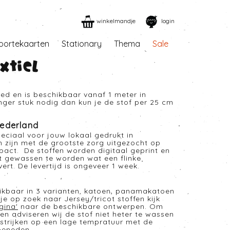
winkelmandje
login
oortekaarten
Stationary
Thema
Sale
xtiel
eed en is beschikbaar vanaf 1 meter in
anger stuk nodig dan kun je de stof per 25 cm
ederland
eciaal voor jouw lokaal gedrukt in
n zijn met de grootste zorg uitgezocht op
mpact. De stoffen worden digitaal geprint en
t gewassen te worden wat een flinke
rt. De levertijd is ongeveer 1 week.
hikbaar in 3 varianten, katoen, panamakatoen
je op zoek naar Jersey/tricot stoffen kijk
gina
'
naar de beschikbare ontwerpen. Om
en adviseren wij de stof niet heter te wassen
strijken op een lage tempratuur met de
beneden.