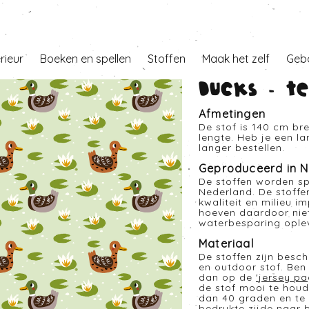
erieur
Boeken en spellen
Stoffen
Maak het zelf
Geb
Ducks - Te
Afmetingen
De stof is 140 cm br
lengte. Heb je een l
langer bestellen.
Geproduceerd in N
De stoffen worden sp
Nederland. De stoffe
kwaliteit en milieu i
hoeven daardoor nie
waterbesparing opleve
Materiaal
De stoffen zijn besc
en outdoor stof. Ben 
dan op de
'
jersey pa
de stof mooi te houd
dan 40 graden en te 
bedrukte zijde naar 