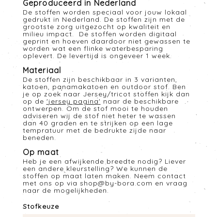
Geproduceerd in Nederland
De stoffen worden speciaal voor jouw lokaal
gedrukt in Nederland. De stoffen zijn met de
grootste zorg uitgezocht op kwaliteit en
milieu impact. De stoffen worden digitaal
geprint en hoeven daardoor niet gewassen te
worden wat een flinke waterbesparing
oplevert. De levertijd is ongeveer 1 week.
Materiaal
De stoffen zijn beschikbaar in 3 varianten,
katoen, panamakatoen en outdoor stof. Ben
je op zoek naar Jersey/tricot stoffen kijk dan
op de
'
jersey pagina
'
naar de beschikbare
ontwerpen. Om de stof mooi te houden
adviseren wij de stof niet heter te wassen
dan 40 graden en te strijken op een lage
tempratuur met de bedrukte zijde naar
beneden.
Op maat
Heb je een afwijkende breedte nodig? Liever
een andere kleurstelling? We kunnen de
stoffen op maat laten maken. Neem contact
met ons op via
shop@by-bora.com
en vraag
naar de mogelijkheden.
Stofkeuze