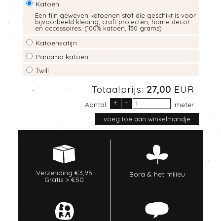
Katoen
Een fijn geweven katoenen stof die geschikt is voor
bijvoorbeeld kleding, craft projecten, home decor
en accessoires. (100% katoen, 130 grams)
Katoensatijn
Panama katoen
Twill
Totaalprijs:
27,00
EUR
+
-
Aantal
meter
Verzending €3,95
Bora & het milieu
Gratis > €50