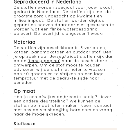
Geproduceerd in Nederland
De stoffen worden speciaal voor jouw lokaal
gedrukt in Nederland. De stoffen zijn met de
grootste zorg uitgezocht op kwaliteit en
milieu impact. De stoffen worden digitaal
geprint en hoeven daardoor niet gewassen te
worden wat een flinke waterbesparing
oplevert. De levertijd is ongeveer 1 week.
Materiaal
De stoffen zijn beschikbaar in 3 varianten,
katoen, panamakatoen en outdoor stof. Ben
je op zoek naar Jersey/tricot stoffen kijk dan
op de
'
jersey pagina
'
naar de beschikbare
ontwerpen. Om de stof mooi te houden
adviseren wij de stof niet heter te wassen
dan 40 graden en te strijken op een lage
tempratuur met de bedrukte zijde naar
beneden.
Op maat
Heb je een afwijkende breedte nodig? Liever
een andere kleurstelling? We kunnen de
stoffen op maat laten maken. Neem contact
met ons op via
shop@by-bora.com
en vraag
naar de mogelijkheden.
Stofkeuze