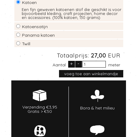
Katoen
Een fijn geweven katoenen stof die geschikt is voor
bijvoorbeeld kleding, craft projecten, home decor
en accessoires. (100% katoen, 130 grams)
Katoensatijn
Panama katoen
Twill
Totaalprijs:
27,00
EUR
+
-
Aantal
meter
Verzending €3,95
Bora & het milieu
Gratis > €50