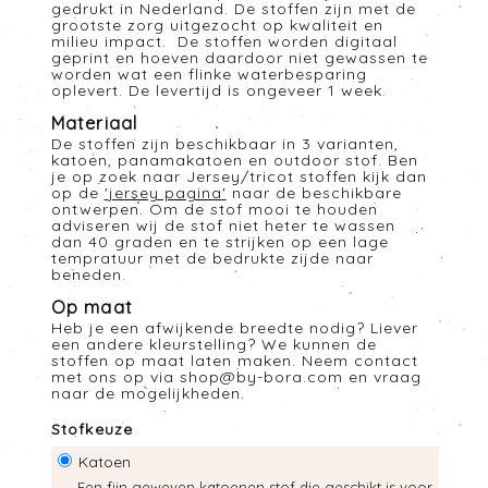
gedrukt in Nederland. De stoffen zijn met de
grootste zorg uitgezocht op kwaliteit en
milieu impact. De stoffen worden digitaal
geprint en hoeven daardoor niet gewassen te
worden wat een flinke waterbesparing
oplevert. De levertijd is ongeveer 1 week.
Materiaal
De stoffen zijn beschikbaar in 3 varianten,
katoen, panamakatoen en outdoor stof. Ben
je op zoek naar Jersey/tricot stoffen kijk dan
op de
'
jersey pagina
'
naar de beschikbare
ontwerpen. Om de stof mooi te houden
adviseren wij de stof niet heter te wassen
dan 40 graden en te strijken op een lage
tempratuur met de bedrukte zijde naar
beneden.
Op maat
Heb je een afwijkende breedte nodig? Liever
een andere kleurstelling? We kunnen de
stoffen op maat laten maken. Neem contact
met ons op via
shop@by-bora.com
en vraag
naar de mogelijkheden.
Stofkeuze
Katoen
Een fijn geweven katoenen stof die geschikt is voor