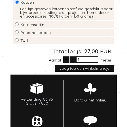
Katoen
Een fijn geweven katoenen stof die geschikt is voor
bijvoorbeeld kleding, craft projecten, home decor
en accessoires. (100% katoen, 130 grams)
Katoensatijn
Panama katoen
Twill
Totaalprijs:
27,00
EUR
+
-
Aantal
meter
Verzending €3,95
Bora & het milieu
Gratis > €50