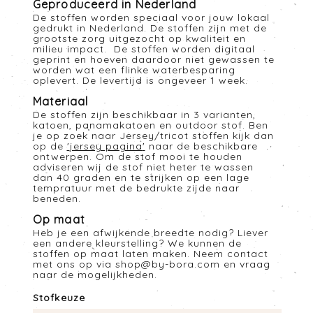
Geproduceerd in Nederland
De stoffen worden speciaal voor jouw lokaal
gedrukt in Nederland. De stoffen zijn met de
grootste zorg uitgezocht op kwaliteit en
milieu impact. De stoffen worden digitaal
geprint en hoeven daardoor niet gewassen te
worden wat een flinke waterbesparing
oplevert. De levertijd is ongeveer 1 week.
Materiaal
De stoffen zijn beschikbaar in 3 varianten,
katoen, panamakatoen en outdoor stof. Ben
je op zoek naar Jersey/tricot stoffen kijk dan
op de
'
jersey pagina
'
naar de beschikbare
ontwerpen. Om de stof mooi te houden
adviseren wij de stof niet heter te wassen
dan 40 graden en te strijken op een lage
tempratuur met de bedrukte zijde naar
beneden.
Op maat
Heb je een afwijkende breedte nodig? Liever
een andere kleurstelling? We kunnen de
stoffen op maat laten maken. Neem contact
met ons op via
shop@by-bora.com
en vraag
naar de mogelijkheden.
Stofkeuze