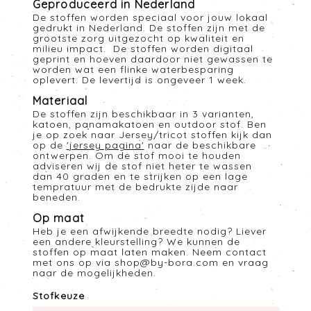
Geproduceerd in Nederland
De stoffen worden speciaal voor jouw lokaal
gedrukt in Nederland. De stoffen zijn met de
grootste zorg uitgezocht op kwaliteit en
milieu impact. De stoffen worden digitaal
geprint en hoeven daardoor niet gewassen te
worden wat een flinke waterbesparing
oplevert. De levertijd is ongeveer 1 week.
Materiaal
De stoffen zijn beschikbaar in 3 varianten,
katoen, panamakatoen en outdoor stof. Ben
je op zoek naar Jersey/tricot stoffen kijk dan
op de
'
jersey pagina
'
naar de beschikbare
ontwerpen. Om de stof mooi te houden
adviseren wij de stof niet heter te wassen
dan 40 graden en te strijken op een lage
tempratuur met de bedrukte zijde naar
beneden.
Op maat
Heb je een afwijkende breedte nodig? Liever
een andere kleurstelling? We kunnen de
stoffen op maat laten maken. Neem contact
met ons op via
shop@by-bora.com
en vraag
naar de mogelijkheden.
Stofkeuze