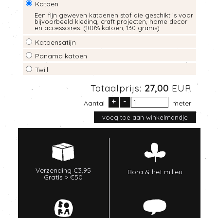
Katoen
Een fijn geweven katoenen stof die geschikt is voor
bijvoorbeeld kleding, craft projecten, home decor
en accessoires. (100% katoen, 130 grams)
Katoensatijn
Panama katoen
Twill
Totaalprijs:
27,00
EUR
+
-
Aantal
meter
Verzending €3,95
Bora & het milieu
Gratis > €50