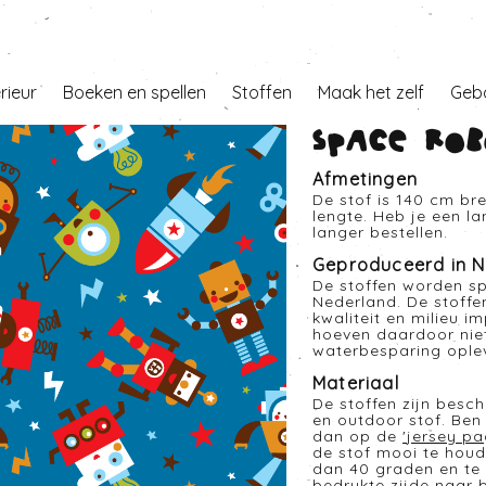
erieur
Boeken en spellen
Stoffen
Maak het zelf
Geb
Space Rob
Afmetingen
De stof is 140 cm br
lengte. Heb je een l
langer bestellen.
Geproduceerd in N
De stoffen worden sp
Nederland. De stoffe
kwaliteit en milieu i
hoeven daardoor nie
waterbesparing opleve
Materiaal
De stoffen zijn besc
en outdoor stof. Ben 
dan op de
'
jersey pa
de stof mooi te houd
dan 40 graden en te 
bedrukte zijde naar 