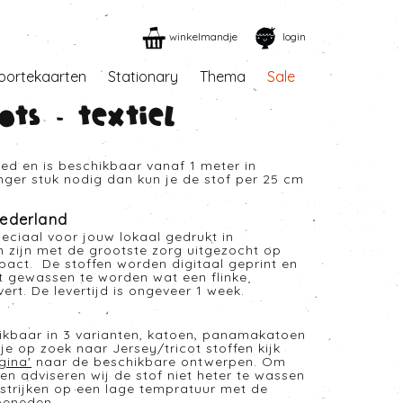
winkelmandje
login
oortekaarten
Stationary
Thema
Sale
ots - Textiel
eed en is beschikbaar vanaf 1 meter in
anger stuk nodig dan kun je de stof per 25 cm
ederland
eciaal voor jouw lokaal gedrukt in
n zijn met de grootste zorg uitgezocht op
mpact. De stoffen worden digitaal geprint en
t gewassen te worden wat een flinke
rt. De levertijd is ongeveer 1 week.
hikbaar in 3 varianten, katoen, panamakatoen
je op zoek naar Jersey/tricot stoffen kijk
gina
'
naar de beschikbare ontwerpen. Om
en adviseren wij de stof niet heter te wassen
strijken op een lage tempratuur met de
beneden.