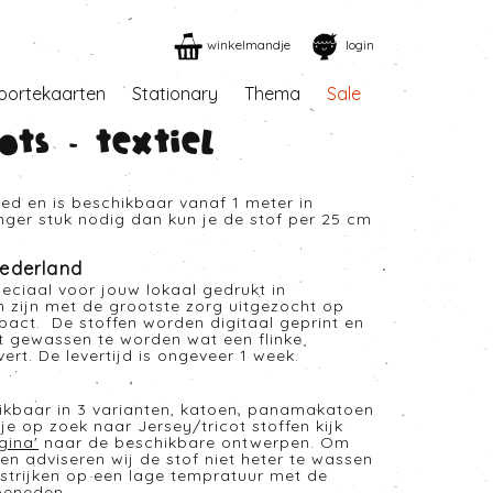
winkelmandje
login
oortekaarten
Stationary
Thema
Sale
ots - Textiel
eed en is beschikbaar vanaf 1 meter in
anger stuk nodig dan kun je de stof per 25 cm
ederland
eciaal voor jouw lokaal gedrukt in
n zijn met de grootste zorg uitgezocht op
mpact. De stoffen worden digitaal geprint en
t gewassen te worden wat een flinke
rt. De levertijd is ongeveer 1 week.
hikbaar in 3 varianten, katoen, panamakatoen
je op zoek naar Jersey/tricot stoffen kijk
gina
'
naar de beschikbare ontwerpen. Om
en adviseren wij de stof niet heter te wassen
strijken op een lage tempratuur met de
beneden.