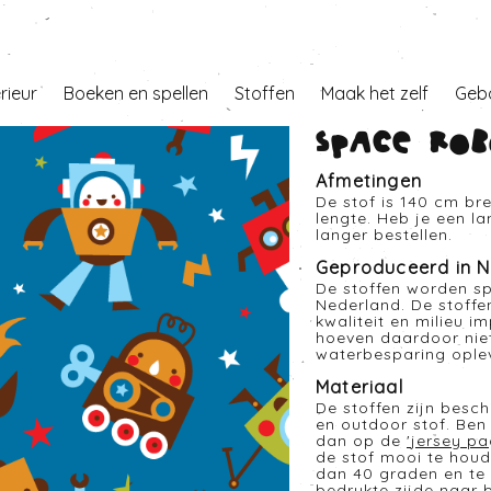
erieur
Boeken en spellen
Stoffen
Maak het zelf
Geb
Space rob
Afmetingen
De stof is 140 cm br
lengte. Heb je een l
langer bestellen.
Geproduceerd in N
De stoffen worden sp
Nederland. De stoffe
kwaliteit en milieu i
hoeven daardoor nie
waterbesparing opleve
Materiaal
De stoffen zijn besc
en outdoor stof. Ben 
dan op de
'
jersey pa
de stof mooi te houd
dan 40 graden en te 
bedrukte zijde naar 