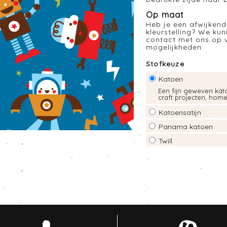
Op maat
Heb je een afwijkend
kleurstelling? We ku
contact met ons op 
mogelijkheden.
Stofkeuze
Katoen
Een fijn geweven kato
craft projecten, hom
Katoensatijn
Panama katoen
Twill