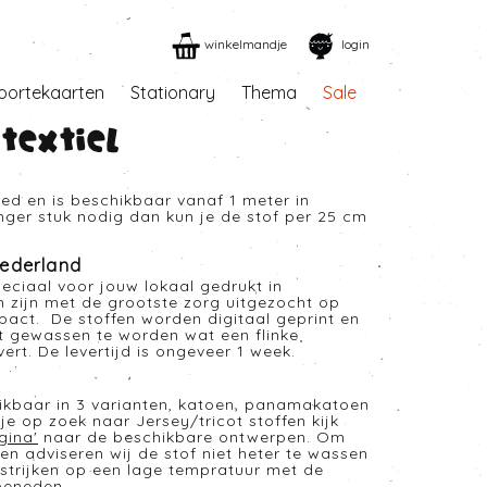
winkelmandje
login
oortekaarten
Stationary
Thema
Sale
Textiel
eed en is beschikbaar vanaf 1 meter in
anger stuk nodig dan kun je de stof per 25 cm
ederland
eciaal voor jouw lokaal gedrukt in
n zijn met de grootste zorg uitgezocht op
mpact. De stoffen worden digitaal geprint en
t gewassen te worden wat een flinke
rt. De levertijd is ongeveer 1 week.
hikbaar in 3 varianten, katoen, panamakatoen
je op zoek naar Jersey/tricot stoffen kijk
gina
'
naar de beschikbare ontwerpen. Om
en adviseren wij de stof niet heter te wassen
strijken op een lage tempratuur met de
beneden.