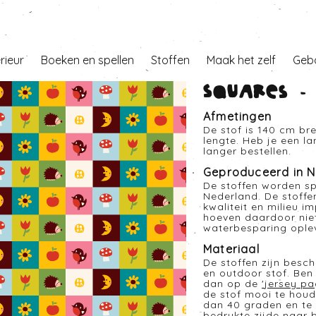
erieur
Boeken en spellen
Stoffen
Maak het zelf
Geb
Squares - 
Afmetingen
De stof is 140 cm br
lengte. Heb je een l
langer bestellen.
Geproduceerd in N
De stoffen worden sp
Nederland. De stoffe
kwaliteit en milieu i
hoeven daardoor nie
waterbesparing opleve
Materiaal
De stoffen zijn besc
en outdoor stof. Ben 
dan op de
'
jersey pa
de stof mooi te houd
dan 40 graden en te 
bedrukte zijde naar 