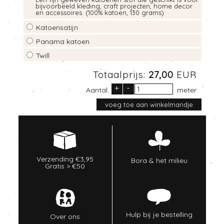
bijvoorbeeld kleding, craft projecten, home decor
en accessoires. (100% katoen, 130 grams)
Katoensatijn
Panama katoen
Twill
Totaalprijs:
27,00
EUR
+
-
Aantal
meter
Verzending €3,95
Bora & het milieu
Gratis > €50
Hulp bij je bestelling
Over ons