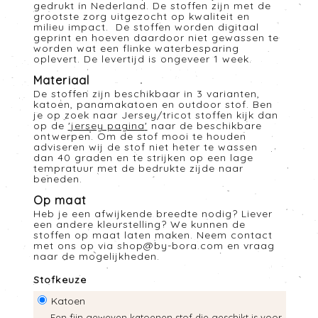
gedrukt in Nederland. De stoffen zijn met de
grootste zorg uitgezocht op kwaliteit en
milieu impact. De stoffen worden digitaal
geprint en hoeven daardoor niet gewassen te
worden wat een flinke waterbesparing
oplevert. De levertijd is ongeveer 1 week.
Materiaal
De stoffen zijn beschikbaar in 3 varianten,
katoen, panamakatoen en outdoor stof. Ben
je op zoek naar Jersey/tricot stoffen kijk dan
op de
'
jersey pagina
'
naar de beschikbare
ontwerpen. Om de stof mooi te houden
adviseren wij de stof niet heter te wassen
dan 40 graden en te strijken op een lage
tempratuur met de bedrukte zijde naar
beneden.
Op maat
Heb je een afwijkende breedte nodig? Liever
een andere kleurstelling? We kunnen de
stoffen op maat laten maken. Neem contact
met ons op via
shop@by-bora.com
en vraag
naar de mogelijkheden.
Stofkeuze
Katoen
Een fijn geweven katoenen stof die geschikt is voor