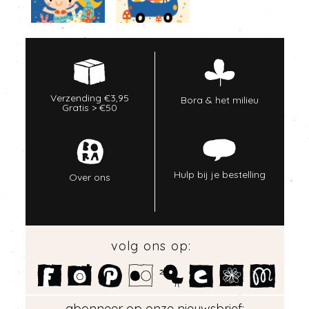
Verzending €3,95
Bora & het milieu
Gratis > €50
Hulp bij je bestelling
Over ons
volg ons op:
abonneer op onze nieuwsbrief: