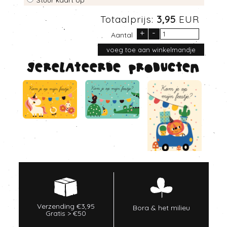
Stuur kaart op
Totaalprijs:
3,95
EUR
+
-
Aantal
Gerelateerde producten
Verzending €3,95
Bora & het milieu
Gratis > €50