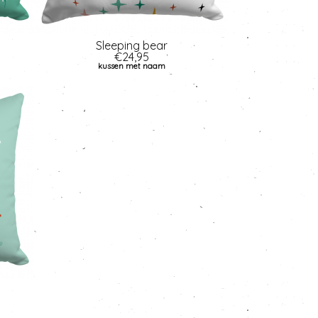
Sleeping bear
€24,95
kussen met naam