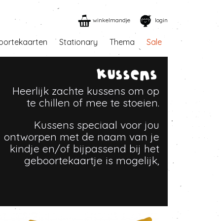
winkelmandje
login
oortekaarten
Stationary
Thema
Sale
Kussens
Heerlijk zachte kussens om op
te chillen of mee te stoeien.
Kussens speciaal voor jou
ontworpen met de naam van je
kindje en/of bijpassend bij het
geboortekaartje is mogelijk,