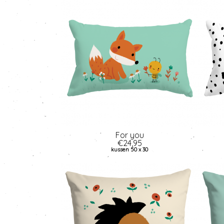
For you
€24,95
kussen 50 x 30