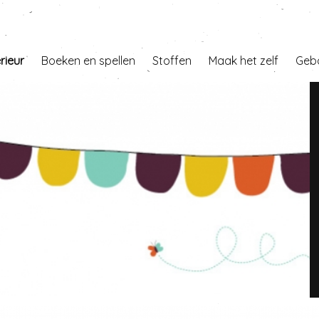
erieur
Boeken en spellen
Stoffen
Maak het zelf
Geb