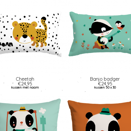
Cheetah
Banjo badger
€24,95
€24,95
kussen met naam
kussen 50 x 30